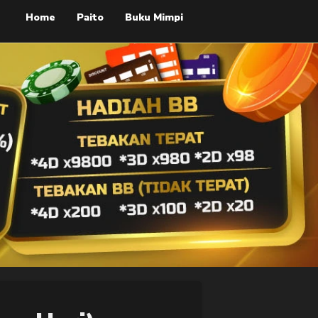
Home
Paito
Buku Mimpi