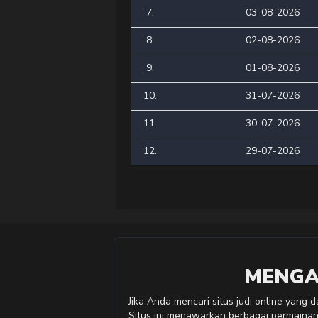
7.
03-08-2026
8.
02-08-2026
9.
01-08-2026
10.
31-07-2026
11.
30-07-2026
12.
29-07-2026
MENGA
Jika Anda mencari situs judi online ya
Situs ini menawarkan berbagai permainan j