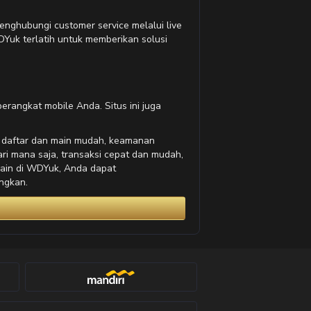
nghubungi customer service melalui live
Yuk terlatih untuk memberikan solusi
perangkat mobile Anda. Situs ini juga
ti daftar dan main mudah, keamanan
ari mana saja, transaksi cepat dan mudah,
rmain di WDYuk, Anda dapat
ngkan.