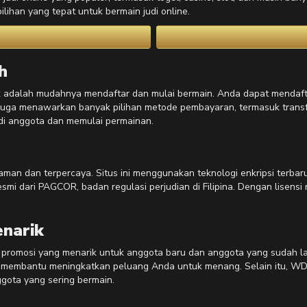
an yang tepat untuk bermain judi online.
h
 adalah mudahnya mendaftar dan mulai bermain. Anda dapat mendaft
uga menawarkan banyak pilihan metode pembayaran, termasuk transfer
di anggota dan memulai permainan.
man dan terpercaya. Situs ini menggunakan teknologi enkripsi terbar
resmi dari PAGCOR, badan regulasi perjudian di Filipina. Dengan lisen
narik
romosi yang menarik untuk anggota baru dan anggota yang sudah la
t membantu meningkatkan peluang Anda untuk menang. Selain itu, W
gota yang sering bermain.