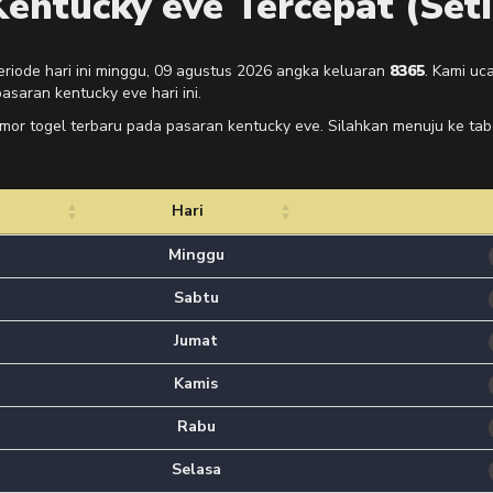
Kentucky eve Tercepat (Seti
periode hari ini minggu, 09 agustus 2026 angka keluaran
8365
. Kami uc
asaran kentucky eve hari ini.
mor togel terbaru pada pasaran kentucky eve. Silahkan menuju ke tab
Hari
Minggu
Sabtu
Jumat
Kamis
Rabu
Selasa