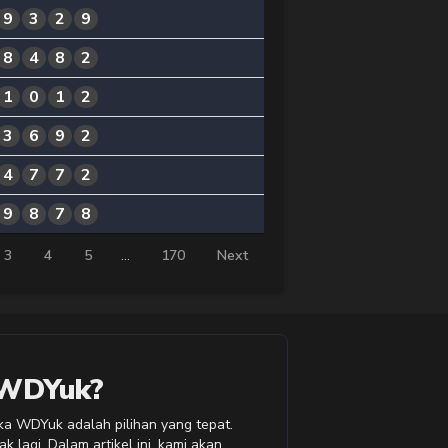
9
3
2
9
8
4
8
2
1
0
1
2
3
6
9
2
4
7
7
2
9
8
7
8
3
4
5
…
170
Next
WDYuk?
a WDYuk adalah pilihan yang tepat.
 lagi. Dalam artikel ini, kami akan