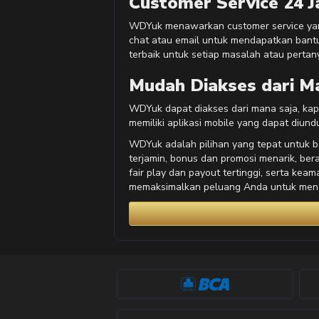
Customer Service 24 
WDYuk menawarkan customer service yang
chat atau email untuk mendapatkan bantu
terbaik untuk setiap masalah atau pertan
Mudah Diakses dari M
WDYuk dapat diakses dari mana saja, kapan
memiliki aplikasi mobile yang dapat diu
WDYuk adalah pilihan yang tepat untuk b
terjamin, bonus dan promosi menarik, ber
fair play dan payout tertinggi, serta ke
memaksimalkan peluang Anda untuk mena