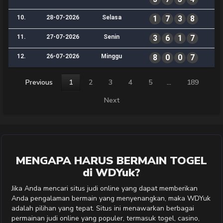
10.
28-07-2026
Selasa
1
7
3
8
11.
27-07-2026
Senin
3
6
1
7
12.
26-07-2026
Minggu
8
0
0
7
Previous
1
2
3
4
5
…
189
Next
MENGAPA HARUS BERMAIN TOGEL
di WDYuk?
Jika Anda mencari situs judi online yang dapat memberikan
Anda pengalaman bermain yang menyenangkan, maka WDYuk
adalah pilihan yang tepat. Situs ini menawarkan berbagai
permainan judi online yang populer, termasuk togel, casino,