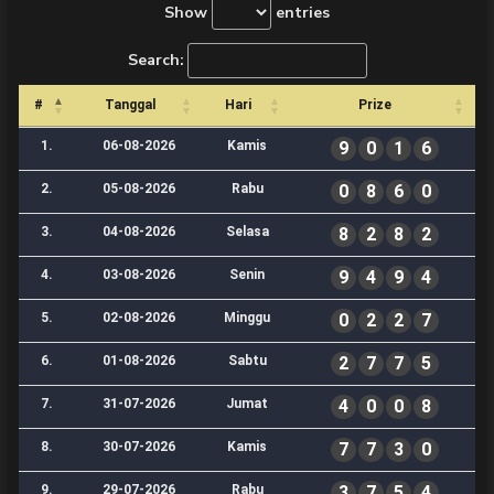
Show
entries
Search:
#
Tanggal
Hari
Prize
1.
06-08-2026
Kamis
9
0
1
6
2.
05-08-2026
Rabu
0
8
6
0
3.
04-08-2026
Selasa
8
2
8
2
4.
03-08-2026
Senin
9
4
9
4
5.
02-08-2026
Minggu
0
2
2
7
6.
01-08-2026
Sabtu
2
7
7
5
7.
31-07-2026
Jumat
4
0
0
8
8.
30-07-2026
Kamis
7
7
3
0
9.
29-07-2026
Rabu
3
7
5
4