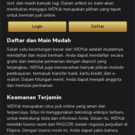
slot, dan masih banyak lagi. Dalam artikel ini, kami akan
membahas mengapa WDYuk merupakan pilihan yang tepat
untuk bermain judi online.
Login
Daftar
Daftar dan Main Mudah
Salah satu keuntungan besar dari WDYuk adalah mudahnya
mendaftar dan mulai bermain. Anda dapat mendaftar secara
gratis dan memulai permainan dengan deposit yang
terjangkau. WDYuk juga menawarkan banyak pilihan metode
pembayaran, termasuk transfer bank, kartu kredit, dan e-
wallet. Dalam hitungan menit, Anda dapat menjadi anggota
dan memulai permainan.
Keamanan Terjamin
WDYuk merupakan situs judi online yang aman dan
terpercaya. Situs ini menggunakan teknologi enkripsi terbaru
untuk melindungi data dan informasi Anda. Selain itu, WDYuk
memiliki lisensi resmi dari PAGCOR, badan regulasi perjudian di
Filipina. Dengan lisensi resmi ini, Anda dapat yakin bahwa