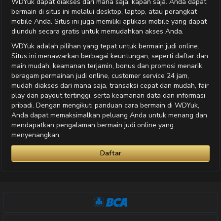
WDYuk dapat diakses dari mana saja, kapan saja. Anda dapat
bermain di situs ini melalui desktop, laptop, atau perangkat
mobile Anda. Situs ini juga memiliki aplikasi mobile yang dapat
diunduh secara gratis untuk memudahkan akses Anda.
WDYuk adalah pilihan yang tepat untuk bermain judi online.
Situs ini menawarkan berbagai keuntungan, seperti daftar dan
main mudah, keamanan terjamin, bonus dan promosi menarik,
beragam permainan judi online, customer service 24 jam,
mudah diakses dari mana saja, transaksi cepat dan mudah, fair
play dan payout tertinggi, serta keamanan data dan informasi
pribadi. Dengan mengikuti panduan cara bermain di WDYuk,
Anda dapat memaksimalkan peluang Anda untuk menang dan
mendapatkan pengalaman bermain judi online yang
menyenangkan.
Daftar