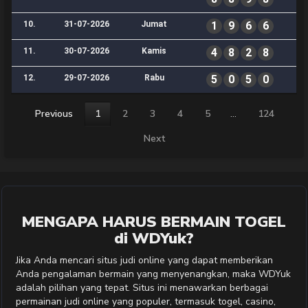
10.
31-07-2026
Jumat
1
9
6
6
11.
30-07-2026
Kamis
4
8
2
8
12.
29-07-2026
Rabu
5
0
5
0
Previous
1
2
3
4
5
…
124
Next
MENGAPA HARUS BERMAIN TOGEL
di WDYuk?
Jika Anda mencari situs judi online yang dapat memberikan
Anda pengalaman bermain yang menyenangkan, maka WDYuk
adalah pilihan yang tepat. Situs ini menawarkan berbagai
permainan judi online yang populer, termasuk togel, casino,