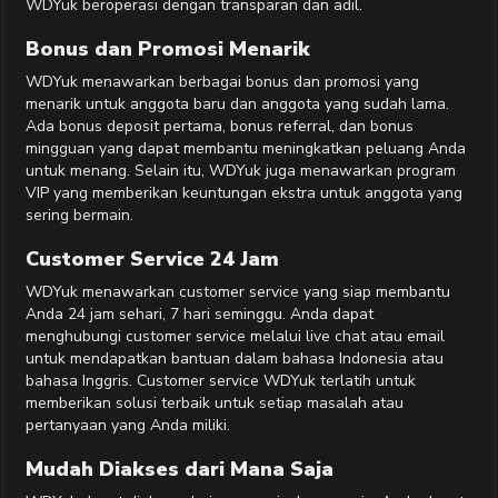
WDYuk beroperasi dengan transparan dan adil.
Bonus dan Promosi Menarik
WDYuk menawarkan berbagai bonus dan promosi yang
menarik untuk anggota baru dan anggota yang sudah lama.
Ada bonus deposit pertama, bonus referral, dan bonus
mingguan yang dapat membantu meningkatkan peluang Anda
untuk menang. Selain itu, WDYuk juga menawarkan program
VIP yang memberikan keuntungan ekstra untuk anggota yang
sering bermain.
Customer Service 24 Jam
WDYuk menawarkan customer service yang siap membantu
Anda 24 jam sehari, 7 hari seminggu. Anda dapat
menghubungi customer service melalui live chat atau email
untuk mendapatkan bantuan dalam bahasa Indonesia atau
bahasa Inggris. Customer service WDYuk terlatih untuk
memberikan solusi terbaik untuk setiap masalah atau
pertanyaan yang Anda miliki.
Mudah Diakses dari Mana Saja