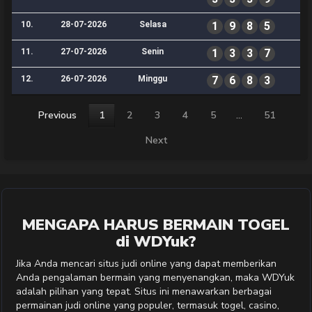
10.
28-07-2026
Selasa
1
9
8
5
11.
27-07-2026
Senin
1
3
3
7
12.
26-07-2026
Minggu
7
6
8
3
Previous
1
2
3
4
5
…
51
Next
MENGAPA HARUS BERMAIN TOGEL
di WDYuk?
Jika Anda mencari situs judi online yang dapat memberikan
Anda pengalaman bermain yang menyenangkan, maka WDYuk
adalah pilihan yang tepat. Situs ini menawarkan berbagai
permainan judi online yang populer, termasuk togel, casino,