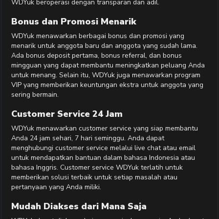
WDYuk beroperasi dengan transparan dan adil.
Bonus dan Promosi Menarik
WDYuk menawarkan berbagai bonus dan promosi yang
menarik untuk anggota baru dan anggota yang sudah lama.
Ada bonus deposit pertama, bonus referral, dan bonus
mingguan yang dapat membantu meningkatkan peluang Anda
untuk menang. Selain itu, WDYuk juga menawarkan program
VIP yang memberikan keuntungan ekstra untuk anggota yang
sering bermain.
Customer Service 24 Jam
WDYuk menawarkan customer service yang siap membantu
Anda 24 jam sehari, 7 hari seminggu. Anda dapat
menghubungi customer service melalui live chat atau email
untuk mendapatkan bantuan dalam bahasa Indonesia atau
bahasa Inggris. Customer service WDYuk terlatih untuk
memberikan solusi terbaik untuk setiap masalah atau
pertanyaan yang Anda miliki.
Mudah Diakses dari Mana Saja